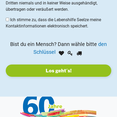
Dritten niemals und in keiner Weise ausgehändigt,
übertragen oder veräußert werden.
Ich stimme zu, dass die Lebenshilfe Seelze meine
Kontaktinformationen elektronisch speichert.
Bist du ein Mensch? Dann wähle bitte
den
Bist
Schlüssel
1
2
3
du
ein
Mensch?
Dann
wähle
bitte
den
Schlüssel