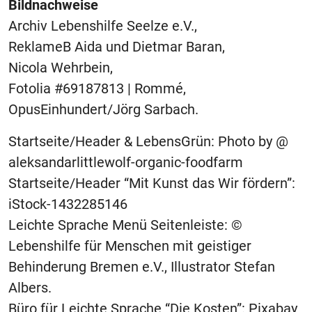
Bildnachweise
Archiv Lebenshilfe Seelze e.V.,
ReklameB Aida und Dietmar Baran,
Nicola Wehrbein,
Fotolia #69187813 | Rommé,
OpusEinhundert/Jörg Sarbach.
Startseite/Header & LebensGrün: Photo by @
aleksandarlittlewolf-organic-foodfarm
Startseite/Header “Mit Kunst das Wir fördern”:
iStock-1432285146
Leichte Sprache Menü Seitenleiste: ©
Lebenshilfe für Menschen mit geistiger
Behinderung Bremen e.V., Illustrator Stefan
Albers.
Büro für Leichte Sprache “Die Kosten”: Pixabay